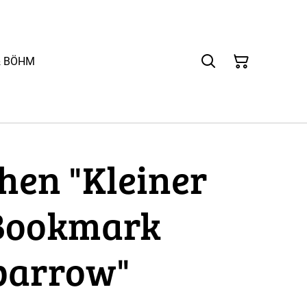
& BÖHM
hen "Kleiner
 Bookmark
Sparrow"