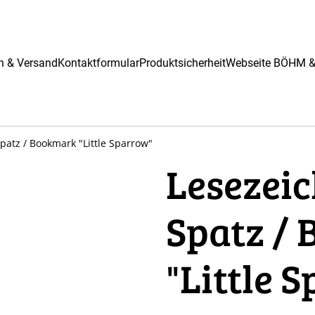
n & Versand
Kontaktformular
Produktsicherheit
Webseite BÖHM 
patz / Bookmark "Little Sparrow"
Lesezeic
Spatz /
"Little 