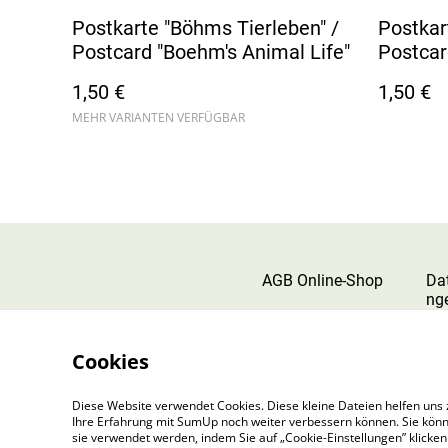
Postkarte "Böhms Tierleben" /
Postkart
Postcard "Boehm's Animal Life"
Postcard
1,50 €
1,50 €
MEHR VARIANTEN VERFÜGBAR
AGB Online-Shop
Da
ng
Cookies
Diese Website verwendet Cookies. Diese kleine Dateien helfen uns 
Ihre Erfahrung mit SumUp noch weiter verbessern können. Sie könn
sie verwendet werden, indem Sie auf „Cookie-Einstellungen” klicke
©
2026
Böhm & Böhm