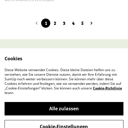
1
2
3
4
5
AGB Online-Shop
Datenschutzbestimmu
Cookies
ngen
Cookie-Richtlinie
Erklärung zur
Diese Website verwendet Cookies. Diese kleine Dateien helfen uns zu
Barrierefreiheit
verstehen, wie Sie unsere Dienste nutzen, damit wir Ihre Erfahrung mit
Impressum & Kontakt
SumUp noch weiter verbessern können. Sie können mehr über diese
Cookies erfahren und festlegen, wie sie verwendet werden, indem Sie auf
„Cookie-Einstellungen” klicken. Sie können auch unsere
Cookie-Richtlinie
lesen.
Alle zulassen
©
2026
Böhm & Böhm
Cookie-Einstellungen