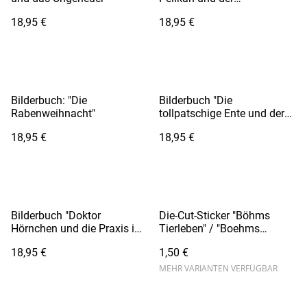
Zauberfisch"
18,95 €
18,95 €
Bilderbuch: "Die
Bilderbuch "Die
Rabenweihnacht"
tollpatschige Ente und der
Sternenhimmel"
18,95 €
18,95 €
Bilderbuch "Doktor
Die-Cut-Sticker "Böhms
Hörnchen und die Praxis im
Tierleben" / "Boehms
Wald"
Animal Life"
18,95 €
1,50 €
MEHR VARIANTEN VERFÜGBAR