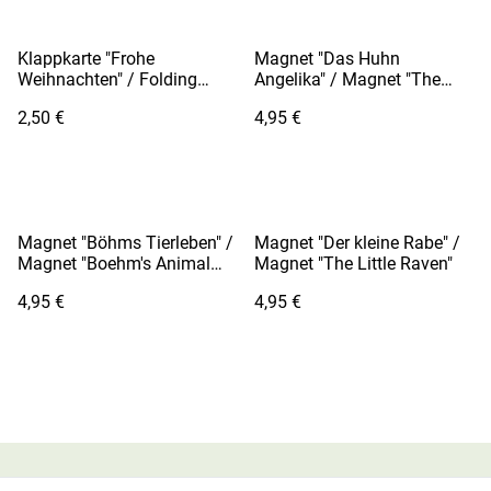
Klappkarte "Frohe
Magnet "Das Huhn
Weihnachten" / Folding
Angelika" / Magnet "The
Card "Merry Christmas"
Hen Angelica"
2,50 €
4,95 €
Magnet "Böhms Tierleben" /
Magnet "Der kleine Rabe" /
Magnet "Boehm's Animal
Magnet "The Little Raven"
Life"
4,95 €
4,95 €