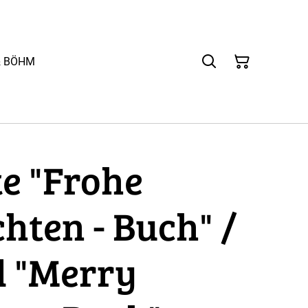
& BÖHM
e "Frohe
hten - Buch" /
d "Merry